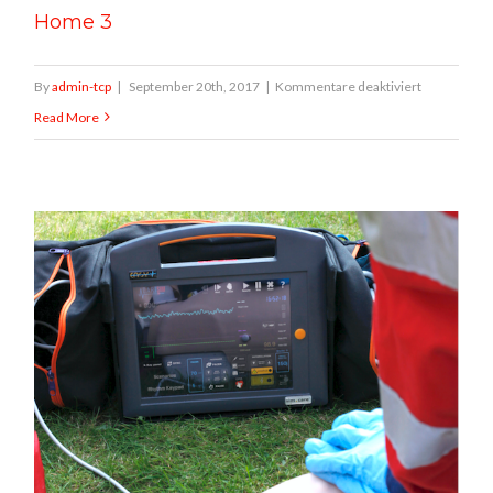
Home 3
für
By
admin-tcp
|
September 20th, 2017
|
Kommentare deaktiviert
Home
Read More
3