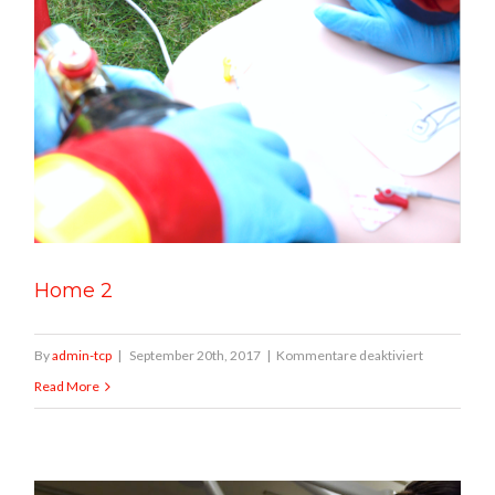
Home 2
für
By
admin-tcp
|
September 20th, 2017
|
Kommentare deaktiviert
Home
Read More
2